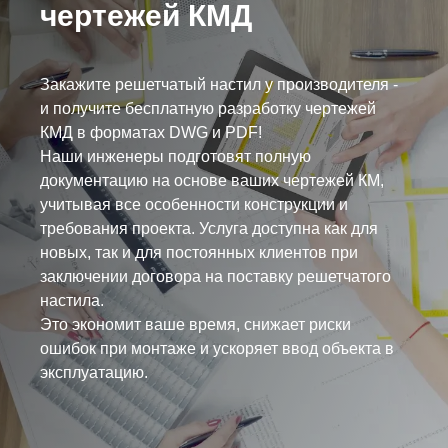
чертежей КМД
Закажите решетчатый настил у производителя -
и получите бесплатную разработку чертежей
КМД в форматах DWG и PDF!
Наши инженеры подготовят полную
документацию на основе ваших чертежей КМ,
учитывая все особенности конструкции и
требования проекта. Услуга доступна как для
новых, так и для постоянных клиентов при
заключении договора на поставку решетчатого
настила.
Это экономит ваше время, снижает риски
ошибок при монтаже и ускоряет ввод объекта в
эксплуатацию.