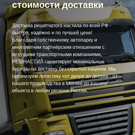
стоимости доставки
Доставка решетчатого настила по всей РФ -
быстро, надёжно и по лучшей цене!
Благодаря собственному автопарку и
многолетним партнёрским отношениям с
ведущими транспортными компаниями,
РЕШНАСТИЛ гарантирует минимальные
тарифы на доставку без скрытых наценок. Мы
организуем логистику «от двери до двери» - от
нашего производства в Москве до вашего
объекта в любом регионе России.