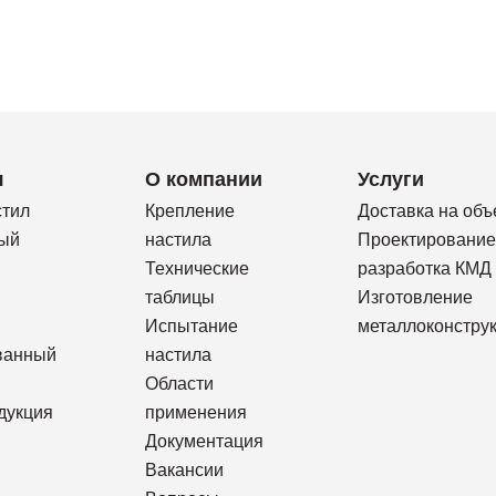
я
О компании
Услуги
стил
Крепление
Доставка на объ
ый
настила
Проектирование
Технические
разработка КМД
таблицы
Изготовление
Испытание
металлоконстру
ванный
настила
Области
дукция
применения
Документация
Вакансии