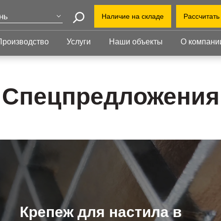
нь
Наличие на складе
Рассчитать
Поиск
ва
Производство
Услуги
Наши объекты
О компани
+7 (8
т-Петербург
еринбург
+7(80
Прессованный
Ступени
настил
kazan
бинск
Спецпредложения
Прессованный настил
Ступени
Офис:
Прессованный настил с
Прессованные
ул. Г
оград
противоскольжением
ступени
й Уренгой
Завод
Настил для стеллажей
Сварные ступени
ут
облас
Грязезащитные
Ступени с
Индус
ень
решетки
противоскольжением
1-й В
ий Новгород
Крепеж для настила в