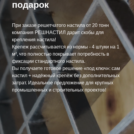
подарок
При заказе решетчатого настила от 20 тонн
компания РЕШНАСТИЛ дарит скобы для
крепления настила!
Крепеж рассчитывается из нормы - 4 штуки на 1
м², что полностью покрывает потребность в
фиксации стандартного настила.
Вы получаете готовое решение «под ключ»: сам
настил + надёжный крепёж без дополнительных
затрат. Идеальное предложение для крупных
промышленных и строительных проектов!