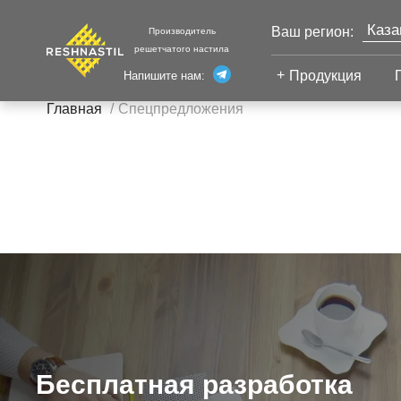
Каза
Ваш регион:
Производитель
решетчатого настила
Моск
Продукция
Напишите нам:
Санк
Главная
Спецпредложения
Екат
Сварной настил
Челя
Сварной настил
Уфа
Настил с
Волг
противоскольжением
Новы
Настил для стеллажей
Сург
Настил для морских
Тюм
платформ
Нижн
Бесплатная разработка