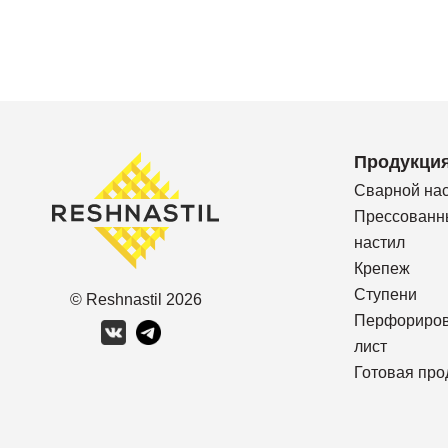
Продукци
Сварной на
Прессованн
настил
Крепеж
Ступени
© Reshnastil
2026
Перфориро
лист
Готовая про