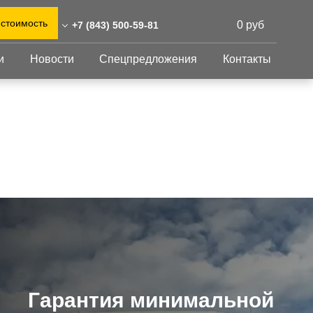
 стоимость
0 руб
+7 (843) 500-59-81
и
Новости
Спецпредложения
Контакты
43) 500-59-81
0)555-31-02
Перфорированный
Другое
лист
@reshnastil.ru
Перфорированный
Крепеж
 420021 Казань,
лист
GFK настил
абдуллы Тукая, 58
Изделия из
Просечно-
 и склад: Калужская
перфорированных
профилированный
листов
ть, район Боровский,
настил
триальный парк "Ворсино",
Металлоконструкция
осточный проезд
Готовая продукция
Гарантия минимальной