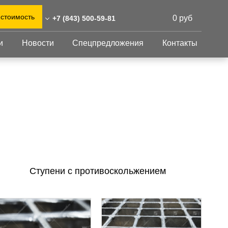
 стоимость
0 руб
+7 (843) 500-59-81
и
Новости
Спецпредложения
Контакты
43) 500-59-81
0)555-31-02
Перфорированный
Другое
лист
@reshnastil.ru
Перфорированный
Крепеж
 420021 Казань,
лист
GFK настил
абдуллы Тукая, 58
Изделия из
Просечно-
 и склад: Калужская
перфорированных
профилированный
листов
ть, район Боровский,
настил
триальный парк "Ворсино",
Металлоконструкция
осточный проезд
Ступени с противоскольжением
Готовая продукция