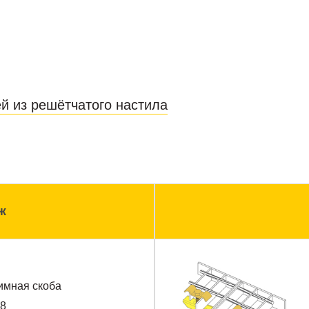
й из решётчатого настила
ж
имная скоба
М8