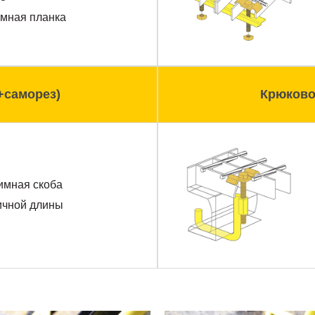
мная планка
+саморез)
Крюково
имная скоба
ичной длины