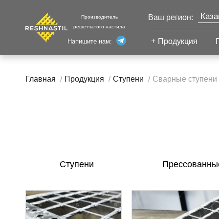
Каза
Ваш регион:
Производитель
решетчатого настила
Моск
Продукция
Напишите нам:
Санк
Екат
Сварной настил
Главная
Продукция
Ступени
Сварные ступени
Челя
Сварной настил
Уфа
Настил с
Волг
противоскольжением
Новы
Настил для стеллажей
Сург
Настил для морских
Тюм
платформ
Нижн
Ступени
Прессованны