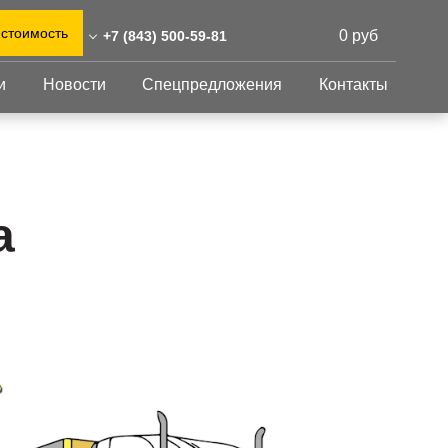
 стоимость
0 руб
+7 (843) 500-59-81
и
Новости
Спецпредложения
Контакты
43) 500-59-81
0)555-31-02
Перфорированный
Другое
лист
@reshnastil.ru
Перфорированный
Крепеж
 420021 Казань,
лист
GFK настил
а
абдуллы Тукая, 58
Изделия из
Просечно-
 и склад: Калужская
перфорированных
профилированный
листов
ть, район Боровский,
настил
триальный парк "Ворсино",
Металлоконструкция
осточный проезд
Готовая продукция