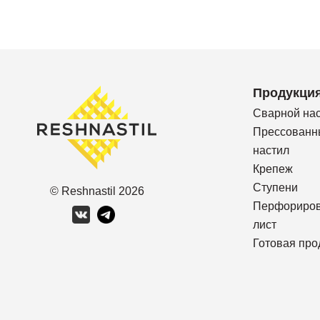
Продукци
Сварной на
Прессованн
настил
Крепеж
Ступени
© Reshnastil
2026
Перфориро
лист
Готовая про