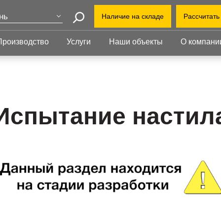
нь
Наличие на складе
Рассчитать
Поиск
ва
Производство
Услуги
Наши объекты
О компани
+7 (8
т-Петербург
еринбург
+7(80
Прессованный
Ступени
настил
kazan
бинск
Прессованный настил
Ступени
Офис:
Прессованный настил с
Прессованные
Испытание настил
ул. Г
оград
противоскольжением
ступени
й Уренгой
Завод
Настил для стеллажей
Сварные ступени
ут
облас
Грязезащитные
Ступени с
Индус
ень
решетки
противоскольжением
1-й В
ий Новгород