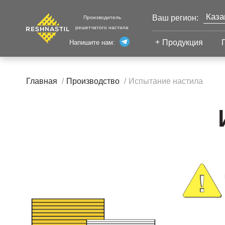
Каза
Ваш регион:
Производитель
решетчатого настила
Моск
Продукция
Напишите нам:
Санк
Екат
Сварной настил
Главная
Производство
Испытание настила
Челя
Сварной настил
Уфа
Настил с
Волг
противоскольжением
Новы
Настил для стеллажей
Сург
Настил для морских
Тюм
платформ
Нижн