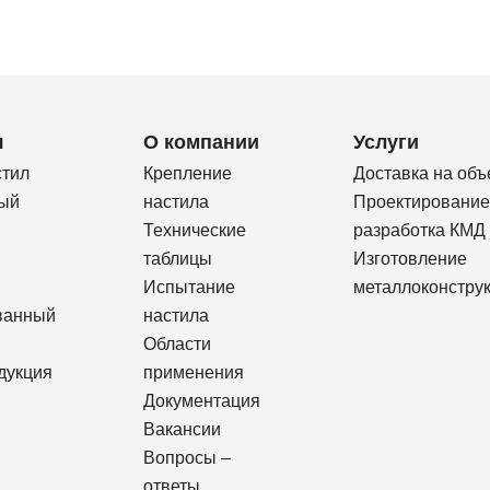
я
О компании
Услуги
стил
Крепление
Доставка на объ
ый
настила
Проектирование
Технические
разработка КМД
таблицы
Изготовление
Испытание
металлоконстру
ванный
настила
Области
дукция
применения
Документация
Вакансии
Вопросы –
ответы