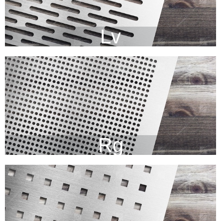
Lv
Rg