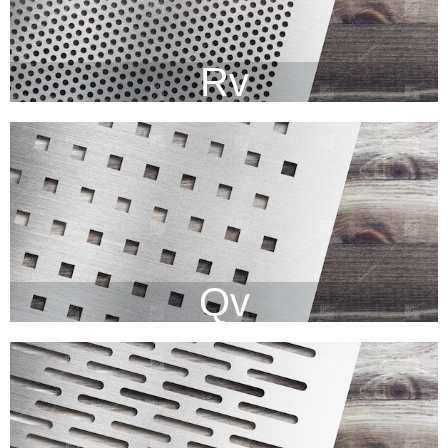
Rv
Qv