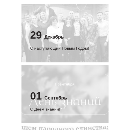
29
Декабрь
С наступающий Новым Годом!
01
Сентябрь
C Днем знаний!