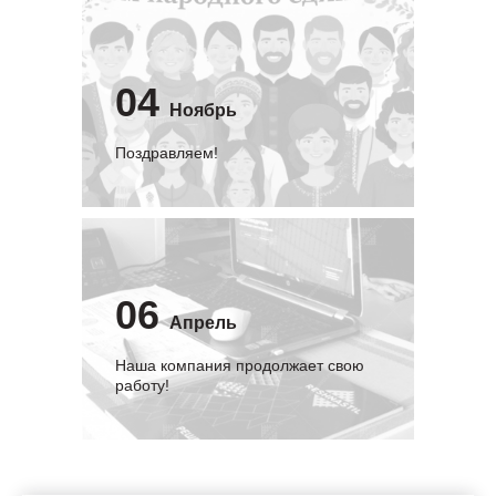
04
Ноябрь
Поздравляем!
06
Апрель
Наша компания продолжает свою
работу!