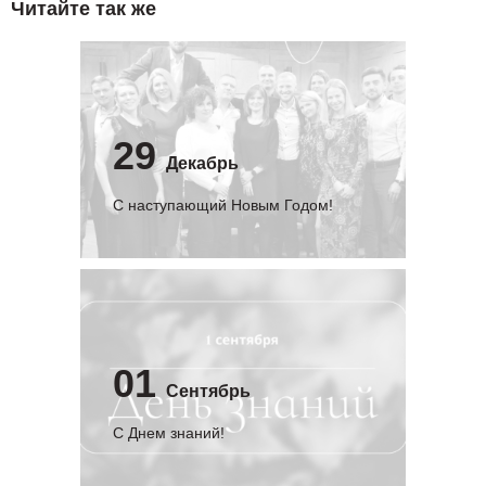
Читайте так же
29
Декабрь
С наступающий Новым Годом!
01
Сентябрь
C Днем знаний!