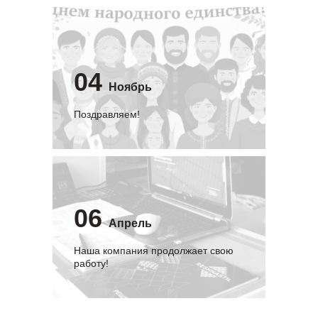
04
Ноябрь
Поздравляем!
06
Апрель
Наша компания продолжает свою
работу!