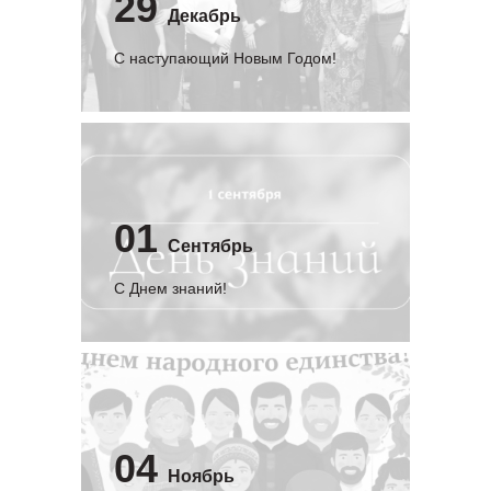
29
Декабрь
С наступающий Новым Годом!
01
Сентябрь
C Днем знаний!
04
Ноябрь