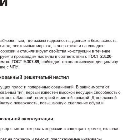
и
бирают там, где важны надежность, дренаж и безопасность:
иках, лестничных маршах, в энергетике и на складах.
оррозии и стабилизирует свойства конструкции в течение
ируем и производим настилы в соответствии с
ГОСТ 23120-
яем по
ГОСТ 9.307-89
, соблюдая технологическую дисциплину
ие с ЧПУ.
нкованный решетчатый настил
ущих полос и поперечных соединений. В зависимости от
ованный тип: первый известен высокой несущей способностью
ается стабильной геометрией и чистой кромкой. Для влажной
бчатую поверхность, повышающую сцепление обуви и
реальной эксплуатации
арьер снижает скорость коррозии и защищает кромки, включая
рат на покраску и ремонт, предсказуемые интервалы