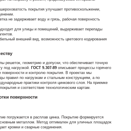
 шероховатость покрытия улучшает противоскольжении,
денении.
етка не задерживает воду и грязь, рабочая поверхность
одходит для улицы и помещений, выдерживает перепады
гентов.
абильный внешний вид, возможность цветового кодирования
честву
пы решеток, геометрию и допуски, что обеспечивает точную
ту под нагрузкой.
ГОСТ 9.307-89
описывает процессы горячего
е поверхности и контролю покрытия. В проектах мы
ы правил по нагрузкам и стальным конструкциям, а по
дународные практики контроля цинкового слоя. На приемке
покрытия и соответствие технологическим картам.
отки поверхности
лие погружается в расплав цинка. Покрытие формируется
основным металлом. Метод оптимален для уличных площадок
ает кромки и сварные соединения.