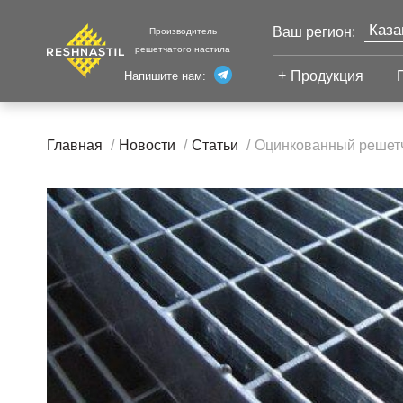
Каза
Ваш регион:
Производитель
решетчатого настила
Моск
Продукция
Напишите нам:
Санк
Екат
Сварной настил
Главная
Новости
Статьи
Оцинкованный решетч
Челя
Сварной настил
Уфа
Настил с
Волг
противоскольжением
Новы
Настил для стеллажей
Сург
Настил для морских
Тюм
платформ
Нижн