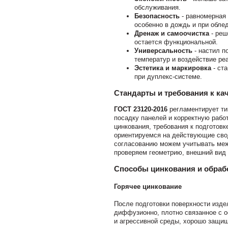
обслуживания.
Безопасность
- равномерная
особенно в дождь и при обле
Дренаж и самоочистка
- реш
остается функциональной.
Универсальность
- настил п
температур и воздействие реа
Эстетика и маркировка
- ст
при дуплекс-системе.
Стандарты и требования к ка
ГОСТ 23120-2016
регламентирует ти
посадку панелей и корректную рабо
цинкования, требования к подготовк
ориентируемся на действующие свод
согласованию можем учитывать меж
проверяем геометрию, внешний вид 
Способы цинкования и обраб
Горячее цинкование
После подготовки поверхности изде
диффузионно, плотно связанное с 
и агрессивной среды, хорошо защищ