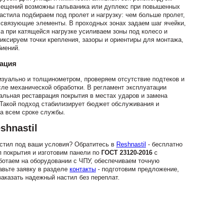
омещений возможны гальваника или дуплекс при повышенных
астила подбираем под пролет и нагрузку: чем больше пролет,
 связующие элементы. В проходных зонах задаем шаг ячейки,
а при катящейся нагрузке усиливаем зоны под колесо и
иксируем точки крепления, зазоры и ориентиры для монтажа,
биений.
тация
зуально и толщинометром, проверяем отсутствие подтеков и
сле механической обработки. В регламент эксплуатации
альная реставрация покрытия в местах ударов и замена
 Такой подход стабилизирует бюджет обслуживания и
а всем сроке службы.
shnastil
стил под ваши условия? Обратитесь в
Reshnastil
- бесплатно
п покрытия и изготовим панели по
ГОСТ 23120-2016
с
ботаем на оборудовании с ЧПУ, обеспечиваем точную
авьте заявку в разделе
контакты
- подготовим предложение,
заказать надежный настил без переплат.