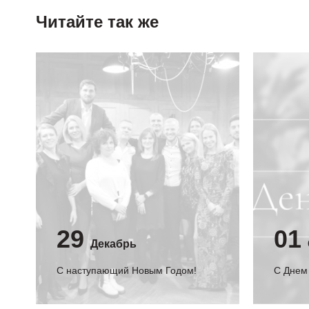
Читайте так же
29
01
Декабрь
С наступающий Новым Годом!
C Днем