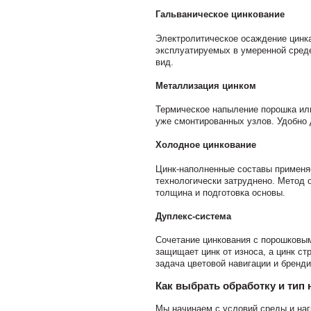
Гальваническое цинкование
Электролитическое осаждение цинка
эксплуатируемых в умеренной среде
вид.
Металлизация цинком
Термическое напыление порошка или
уже смонтированных узлов. Удобно 
Холодное цинкование
Цинк-наполненные составы применяе
технологически затруднено. Метод 
толщина и подготовка основы.
Дуплекс-система
Сочетание цинкования с порошковы
защищает цинк от износа, а цинк с
задача цветовой навигации и бренди
Как выбрать обработку и тип 
Мы начинаем с условий среды и наг