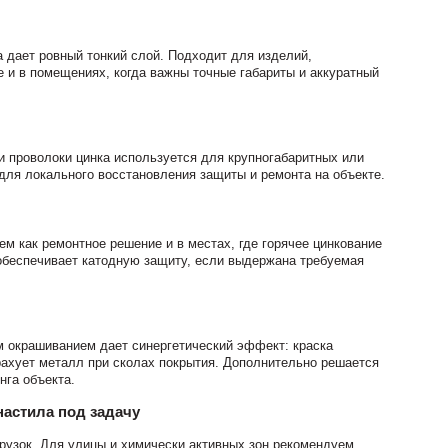
 дает ровный тонкий слой. Подходит для изделий,
 и в помещениях, когда важны точные габариты и аккуратный
 проволоки цинка используется для крупногабаритных или
для локального восстановления защиты и ремонта на объекте.
м как ремонтное решение и в местах, где горячее цинкование
обеспечивает катодную защиту, если выдержана требуемая
м окрашиванием дает синергетический эффект: краска
трахует металл при сколах покрытия. Дополнительно решается
нга объекта.
настила под задачу
рузок. Для улицы и химически активных зон рекомендуем