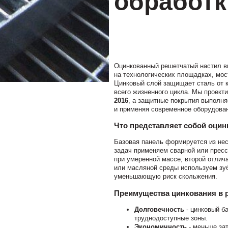
обработк
Оцинкованный решетчатый настил вы
на технологических площадках, мост
Цинковый слой защищает сталь от к
всего жизненного цикла. Мы проект
2016
, а защитные покрытия выполн
и применяя современное оборудован
Что представляет собой оци
Базовая панель формируется из нес
задач применяем сварной или пресс
при умеренной массе, второй отлич
или масляной среды используем зу
уменьшающую риск скольжения.
Преимущества цинкования в 
Долговечность
- цинковый б
труднодоступные зоны.
Экономичность
- меньше зат