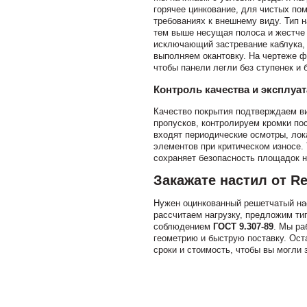
горячее цинкование, для чистых п
требованиях к внешнему виду. Тип н
тем выше несущая полоса и жестче
исключающий застревание каблука, 
выполняем окантовку. На чертеже ф
чтобы панели легли без ступенек и 
Контроль качества и эксплуа
Качество покрытия подтверждаем ви
пропусков, контролируем кромки по
входят периодические осмотры, лок
элементов при критическом износе.
сохраняет безопасность площадок н
Закажате настил от Re
Нужен оцинкованный решетчатый на
рассчитаем нагрузку, предложим ти
соблюдением
ГОСТ 9.307-89
. Мы ра
геометрию и быструю поставку. Ост
сроки и стоимость, чтобы вы могли 