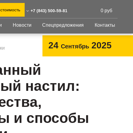
 стоимость
0 руб
+7 (843) 500-59-81
и
Новости
Спецпредложения
Контакты
43) 500-59-81
0)555-31-02
Перфорированный
Другое
24
2025
Сентябрь
лист
ки
@reshnastil.ru
Перфорированный
Крепеж
 420021 Казань,
лист
GFK настил
анный
абдуллы Тукая, 58
Изделия из
Просечно-
 и склад: Калужская
перфорированных
профилированный
ый настил:
листов
ть, район Боровский,
настил
триальный парк "Ворсино",
Металлоконструкция
осточный проезд
ства,
Готовая продукция
ы и способы