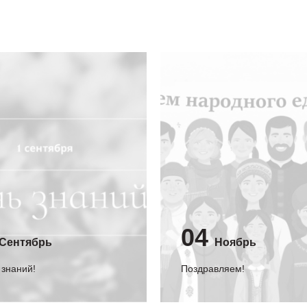
04
Сентябрь
Ноябрь
 знаний!
Поздравляем!