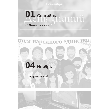
01
Сентябрь
C Днем знаний!
04
Ноябрь
Поздравляем!