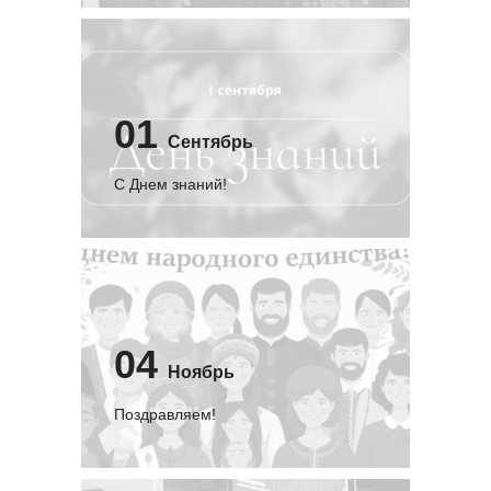
01
Сентябрь
C Днем знаний!
04
Ноябрь
Поздравляем!