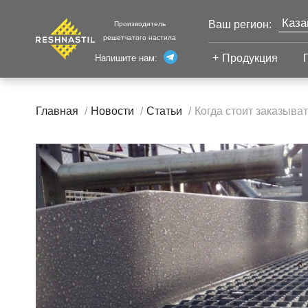
Каза
Ваш регион:
Производитель
решетчатого настила
Моск
Продукция
Напишите нам:
Санк
Екат
Сварной настил
Главная
Новости
Статьи
Когда стоит заказыва
Челя
Сварной настил
Уфа
Настил с
Волг
противоскольжением
Новы
Настил для стеллажей
Сург
Настил для морских
Тюм
платформ
Нижн