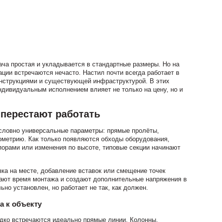
ача простая и укладывается в стандартные размеры. Но на
ции встречаются нечасто. Настил почти всегда работает в
онструкциями и существующей инфраструктурой. В этих
дивидуальным исполнением влияет не только на цену, но и
 перестают работать
условно универсальные параметры: прямые пролёты,
ометрию. Как только появляются обходы оборудования,
орами или изменения по высоте, типовые секции начинают
зка на месте, добавление вставок или смещение точек
вают время монтажа и создают дополнительные напряжения в
ьно установлен, но работает не так, как должен.
а к объекту
дко встречаются идеально прямые линии. Колонны,