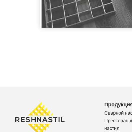
Продукци
Сварной на
Прессованн
настил