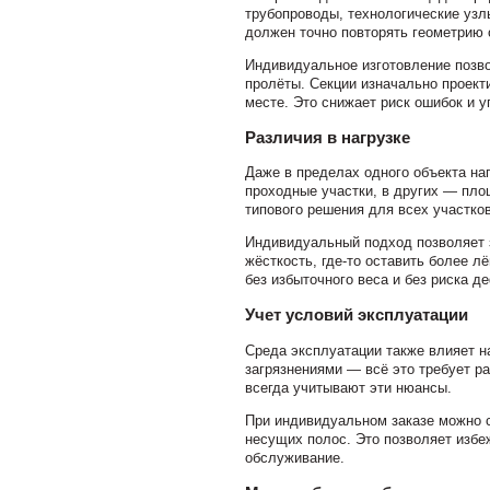
трубопроводы, технологические уз
должен точно повторять геометрию 
Индивидуальное изготовление позво
пролёты. Секции изначально проекти
месте. Это снижает риск ошибок и 
Различия в нагрузке
Даже в пределах одного объекта наг
проходные участки, в других — пл
типового решения для всех участко
Индивидуальный подход позволяет з
жёсткость, где-то оставить более л
без избыточного веса и без риска д
Учет условий эксплуатации
Среда эксплуатации также влияет н
загрязнениями — всё это требует р
всегда учитывают эти нюансы.
При индивидуальном заказе можно с
несущих полос. Это позволяет избеж
обслуживание.