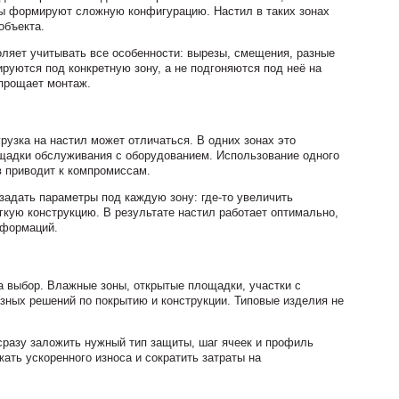
лы формируют сложную конфигурацию. Настил в таких зонах
объекта.
ляет учитывать все особенности: вырезы, смещения, разные
руются под конкретную зону, а не подгоняются под неё на
упрощает монтаж.
рузка на настил может отличаться. В одних зонах это
ощадки обслуживания с оборудованием. Использование одного
в приводит к компромиссам.
адать параметры под каждую зону: где-то увеличить
ёгкую конструкцию. В результате настил работает оптимально,
еформаций.
а выбор. Влажные зоны, открытые площадки, участки с
азных решений по покрытию и конструкции. Типовые изделия не
разу заложить нужный тип защиты, шаг ячеек и профиль
ать ускоренного износа и сократить затраты на