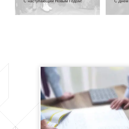
С наступающий Новым Годом!
C Днем