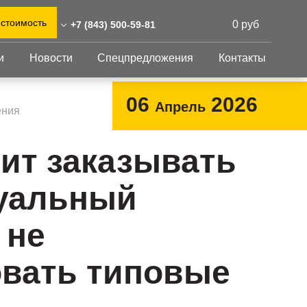
 стоимость
0 руб
+7 (843) 500-59-81
и
Новости
Спецпредложения
Контакты
43) 500-59-81
0)555-31-02
Перфорированный
Другое
06
2026
Апрель
лист
ения
@reshnastil.ru
Перфорированный
Крепеж
 420021 Казань,
лист
GFK настил
оит заказывать
абдуллы Тукая, 58
Изделия из
Просечно-
 и склад: Калужская
перфорированных
профилированный
уальный
листов
ть, район Боровский,
настил
триальный парк "Ворсино",
Металлоконструкция
осточный проезд
 не
Готовая продукция
вать типовые