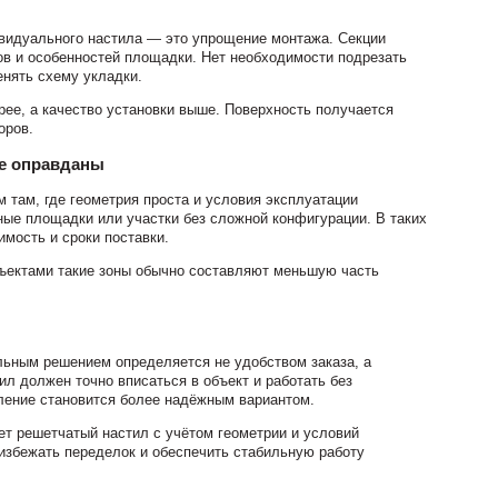
видуального настила — это упрощение монтажа. Секции
ов и особенностей площадки. Нет необходимости подрезать
енять схему укладки.
рее, а качество установки выше. Поверхность получается
оров.
же оправданы
 там, где геометрия проста и условия эксплуатации
ные площадки или участки без сложной конфигурации. В таких
имость и сроки поставки.
ъектами такие зоны обычно составляют меньшую часть
ьным решением определяется не удобством заказа, а
ил должен точно вписаться в объект и работать без
ление становится более надёжным вариантом.
т решетчатый настил с учётом геометрии и условий
 избежать переделок и обеспечить стабильную работу