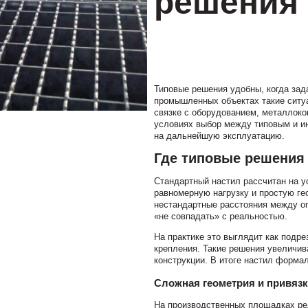
решения
Типовые решения удобны, когда зад
промышленных объектах такие ситуа
связке с оборудованием, металлок
условиях выбор между типовым и ин
на дальнейшую эксплуатацию.
Где типовые решения
Стандартный настил рассчитан на 
равномерную нагрузку и простую ге
нестандартные расстояния между оп
«не совпадать» с реальностью.
На практике это выглядит как подре
крепления. Такие решения увеличи
конструкции. В итоге настил формал
Сложная геометрия и привязк
На производственных площадках ре