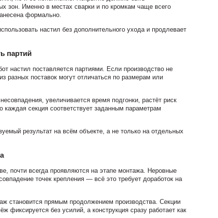
ых зон. Именно в местах сварки и по кромкам чаще всего
нанесена формально.
использовать настил без дополнительного ухода и продлевает
ь партий
от настил поставляется партиями. Если производство не
из разных поставок могут отличаться по размерам или
несовпадения, увеличивается время подгонки, растёт риск
то каждая секция соответствует заданным параметрам
зуемый результат на всём объекте, а не только на отдельных
а
е, почти всегда проявляются на этапе монтажа. Неровные
совпадение точек крепления — всё это требует доработок на
таж становится прямым продолжением производства. Секции
ёж фиксируется без усилий, а конструкция сразу работает как