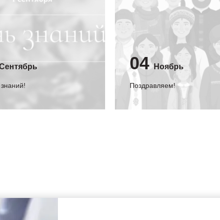
04
Сентябрь
Ноябрь
 знаний!
Поздравляем!