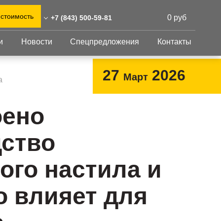
 стоимость
0 руб
+7 (843) 500-59-81
и
Новости
Спецпредложения
Контакты
43) 500-59-81
0)555-31-02
Перфорированный
Другое
27
2026
Март
лист
а
@reshnastil.ru
Перфорированный
Крепеж
 420021 Казань,
лист
GFK настил
оено
абдуллы Тукая, 58
Изделия из
Просечно-
 и склад: Калужская
перфорированных
профилированный
ство
листов
ть, район Боровский,
настил
триальный парк "Ворсино",
Металлоконструкция
осточный проезд
ого настила и
Готовая продукция
то влияет для