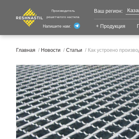
Каза
Ваш регион:
Производитель
решетчатого настила
Моск
Продукция
Напишите нам:
Санк
Екат
Сварной настил
Главная
Новости
Статьи
Как устроено производ
Челя
Сварной настил
Уфа
Настил с
Волг
противоскольжением
Новы
Настил для стеллажей
Сург
Настил для морских
Тюм
платформ
Нижн