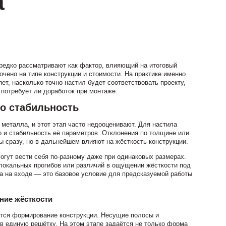
а
редко рассматривают как фактор, влияющий на итоговый
чено на типе конструкции и стоимости. На практике именно
т, насколько точно настил будет соответствовать проекту,
и потребует ли доработок при монтаже.
о стабильность
 металла, и этот этап часто недооценивают. Для настила
о и стабильность её параметров. Отклонения по толщине или
ы сразу, но в дальнейшем влияют на жёсткость конструкции.
огут вести себя по-разному даже при одинаковых размерах.
 локальных прогибов или различий в ощущении жёсткости под
а на входе — это базовое условие для предсказуемой работы
ние жёсткости
ется формирование конструкции. Несущие полосы и
 единую решётку. На этом этапе задаётся не только форма