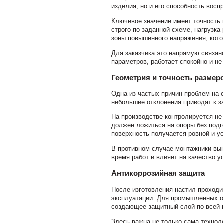
изделия, но и его способность восп
Ключевое значение имеет точность
строго по заданной схеме, нагрузк
зоны повышенного напряжения, кото
Для заказчика это напрямую связан
параметров, работает спокойно и не
Геометрия и точность размер
Одна из частых причин проблем на 
небольшие отклонения приводят к з
На производстве контролируется не 
должен ложиться на опоры без подг
поверхность получается ровной и у
В противном случае монтажники вы
время работ и влияет на качество у
Антикоррозийная защита
После изготовления настил проходит
эксплуатации. Для промышленных об
создающее защитный слой по всей 
Здесь важна не только сама технол