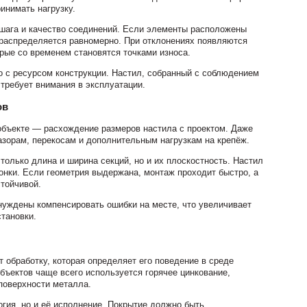
ринимать нагрузку.
 шага и качество соединений. Если элементы расположены
а распределяется равномерно. При отклонениях появляются
рые со временем становятся точками износа.
о с ресурсом конструкции. Настил, собранный с соблюдением
 требует внимания в эксплуатации.
ов
объекте — расхождение размеров настила с проектом. Даже
азорам, перекосам и дополнительным нагрузкам на крепёж.
только длина и ширина секций, но и их плоскостность. Настил
онки. Если геометрия выдержана, монтаж проходит быстро, а
стойчивой.
нуждены компенсировать ошибки на месте, что увеличивает
становки.
 обработку, которая определяет его поведение в среде
ъектов чаще всего используется горячее цинкование,
поверхности металла.
огия, но и её исполнение. Покрытие должно быть