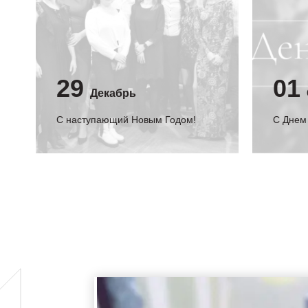
29
01
Декабрь
С наступающий Новым Годом!
C Днем