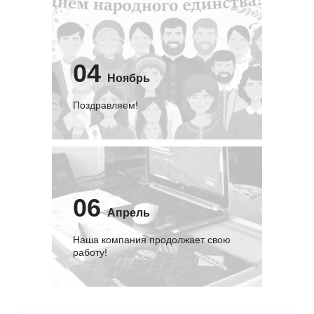
04
Ноябрь
Поздравляем!
06
Апрель
Наша компания продолжает свою
работу!