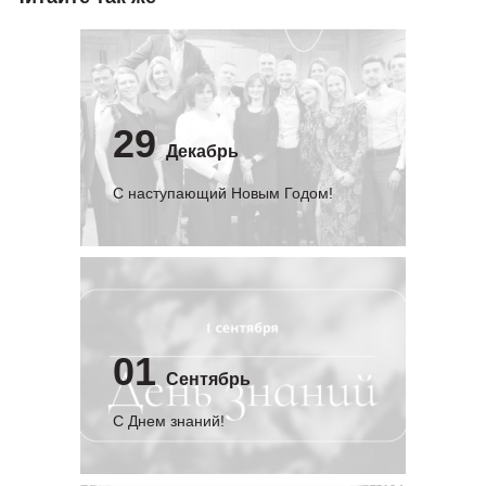
29
Декабрь
С наступающий Новым Годом!
01
Сентябрь
C Днем знаний!