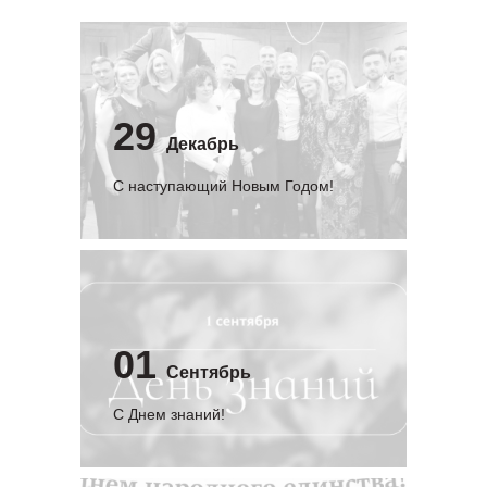
29
Декабрь
С наступающий Новым Годом!
01
Сентябрь
C Днем знаний!