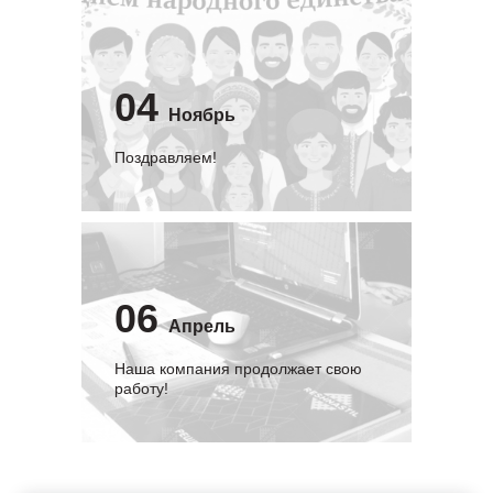
04
Ноябрь
Поздравляем!
06
Апрель
Наша компания продолжает свою
работу!