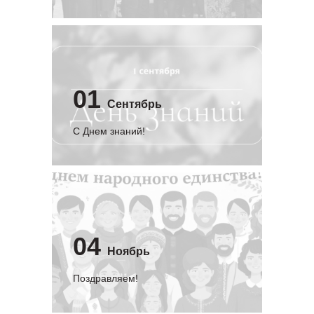
01
Сентябрь
C Днем знаний!
04
Ноябрь
Поздравляем!