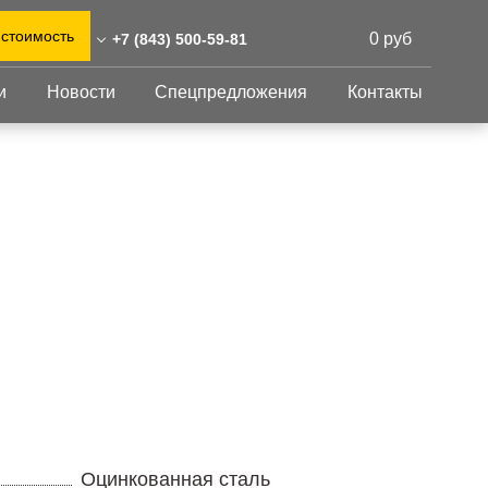
 стоимость
0 руб
+7 (843) 500-59-81
и
Новости
Спецпредложения
Контакты
43) 500-59-81
0)555-31-02
Перфорированный
Другое
лист
@reshnastil.ru
Перфорированный
Крепеж
 420021 Казань,
лист
GFK настил
абдуллы Тукая, 58
Изделия из
Просечно-
 и склад: Калужская
перфорированных
профилированный
листов
ть, район Боровский,
настил
триальный парк "Ворсино",
Металлоконструкция
осточный проезд
Готовая продукция
Оцинкованная сталь