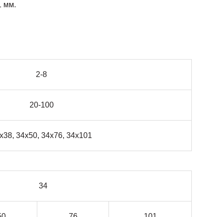
1 мм.
2-8
20-100
х38, 34х50, 34х76, 34х101
34
50
76
101