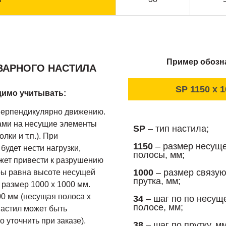
Пример обозна
ВАРНОГО НАСТИЛА
SP 1150 x 1
димо учитывать:
перпендикулярно движению.
ами на несущие элементы
SP
– тип настила;
лки и т.п.). При
1150
– размер несущ
удет нести нагрузки,
полосы, мм;
ожет привести к разрушению
1000
– размер связу
ры равна высоте несущей
прутка, мм;
 размер 1000 х 1000 мм.
0 мм (несущая полоса х
34
– шаг по по несущ
полосе, мм;
настил может быть
 уточнить при заказе).
38
– шаг по прутку, мм