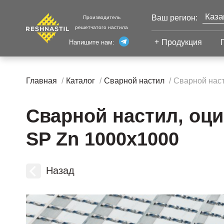
Каза
Ваш регион:
Производитель
решетчатого настила
Моск
Продукция
Напишите нам:
Санк
Екат
Сварной настил
Главная
Каталог
Сварной настил
Сварной наст
Челя
Сварной настил
Уфа
Настил с
Сварной настил, оци
Волг
противоскольжением
Новы
Настил для стеллажей
SP Zn 1000х1000
Сург
Настил для морских
Тюм
платформ
Нижн
Назад