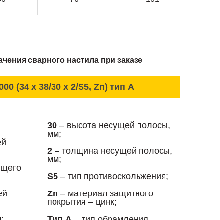
чения сварного настила при заказе
000 (34 x 38/30 x 2/S5, Zn) тип А
30
– высота несущей полосы,
мм;
ей
2
– толщина несущей полосы,
мм;
ющего
S5
– тип противоскольжения;
ей
Zn
– материал защитного
покрытия – цинк;
;
Тип А
– тип обрамления.