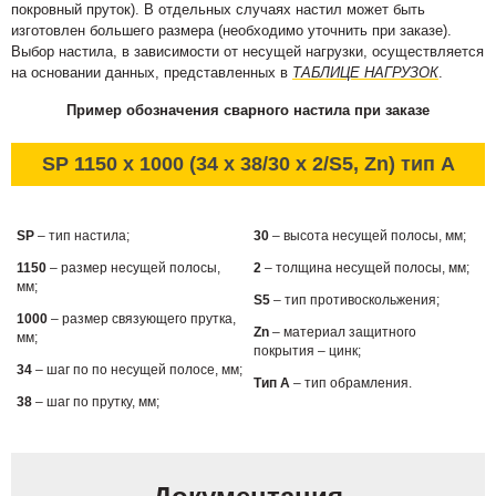
покровный пруток). В отдельных случаях настил может быть
изготовлен большего размера (необходимо уточнить при заказе).
Выбор настила, в зависимости от несущей нагрузки, осуществляется
на основании данных, представленных в
ТАБЛИЦЕ НАГРУЗОК
.
Пример обозначения сварного настила при заказе
SP 1150 x 1000 (34 x 38/30 x 2/S5, Zn) тип А
SP
– тип настила;
30
– высота несущей полосы, мм;
1150
– размер несущей полосы,
2
– толщина несущей полосы, мм;
мм;
S5
– тип противоскольжения;
1000
– размер связующего прутка,
Zn
– материал защитного
мм;
покрытия – цинк;
34
– шаг по по несущей полосе, мм;
Тип А
– тип обрамления.
38
– шаг по прутку, мм;