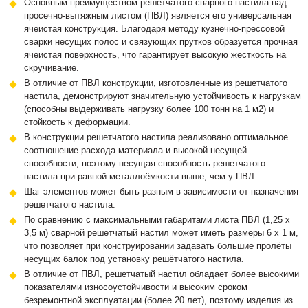
Основным преимуществом решётчатого сварного настила над
просечно-вытяжным листом (ПВЛ) является его универсальная
ячеистая конструкция. Благодаря методу кузнечно-прессовой
сварки несущих полос и связующих прутков образуется прочная
ячеистая поверхность, что гарантирует высокую жесткость на
скручивание.
В отличие от ПВЛ конструкции, изготовленные из решетчатого
настила, демонстрируют значительную устойчивость к нагрузкам
(способны выдерживать нагрузку более 100 тонн на 1 м2) и
стойкость к деформации.
В конструкции решетчатого настила реализовано оптимальное
соотношение расхода материала и высокой несущей
способности, поэтому несущая способность решетчатого
настила при равной металлоёмкости выше, чем у ПВЛ.
Шаг элементов может быть разным в зависимости от назначения
решетчатого настила.
По сравнению с максимальными габаритами листа ПВЛ (1,25 х
3,5 м) сварной решетчатый настил может иметь размеры 6 х 1 м,
что позволяет при конструировании задавать большие пролёты
несущих балок под установку решётчатого настила.
В отличие от ПВЛ, решетчатый настил обладает более высокими
показателями износоустойчивости и высоким сроком
безремонтной эксплуатации (более 20 лет), поэтому изделия из