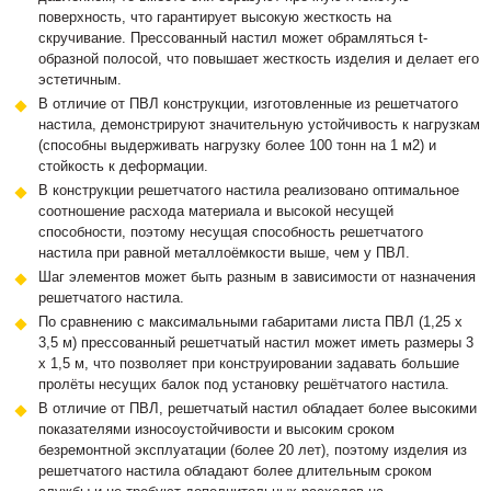
поверхность, что гарантирует высокую жесткость на
скручивание. Прессованный настил может обрамляться t-
образной полосой, что повышает жесткость изделия и делает его
эстетичным.
В отличие от ПВЛ конструкции, изготовленные из решетчатого
настила, демонстрируют значительную устойчивость к нагрузкам
(способны выдерживать нагрузку более 100 тонн на 1 м2) и
стойкость к деформации.
В конструкции решетчатого настила реализовано оптимальное
соотношение расхода материала и высокой несущей
способности, поэтому несущая способность решетчатого
настила при равной металлоёмкости выше, чем у ПВЛ.
Шаг элементов может быть разным в зависимости от назначения
решетчатого настила.
По сравнению с максимальными габаритами листа ПВЛ (1,25 х
3,5 м) прессованный решетчатый настил может иметь размеры 3
х 1,5 м, что позволяет при конструировании задавать большие
пролёты несущих балок под установку решётчатого настила.
В отличие от ПВЛ, решетчатый настил обладает более высокими
показателями износоустойчивости и высоким сроком
безремонтной эксплуатации (более 20 лет), поэтому изделия из
решетчатого настила обладают более длительным сроком