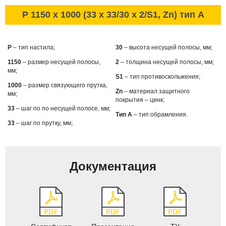
P 1150 x 1000 (33 x 33/30 x 2/S1, Zn) тип А
P
– тип настила;
30
– высота несущей полосы, мм;
1150
– размер несущей полосы,
2
– толщина несущей полосы, мм;
мм;
S1
– тип противоскольжения;
1000
– размер связующего прутка,
Zn
– материал защитного
мм;
покрытия – цинк;
33
– шаг по по несущей полосе, мм;
Тип А
– тип обрамления.
33
– шаг по прутку, мм;
Документация