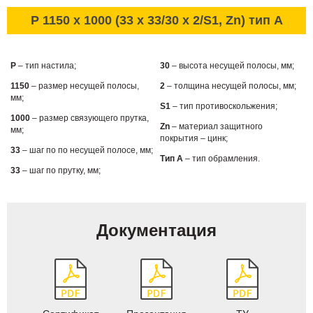
P 1150 x 1000 (33 x 33/30 x 2/S1, Zn) тип А
P
– тип настила;
30
– высота несущей полосы, мм;
1150
– размер несущей полосы,
2
– толщина несущей полосы, мм;
мм;
S1
– тип противоскольжения;
1000
– размер связующего прутка,
Zn
– материал защитного
мм;
покрытия – цинк;
33
– шаг по по несущей полосе, мм;
Тип А
– тип обрамления.
33
– шаг по прутку, мм;
Документация