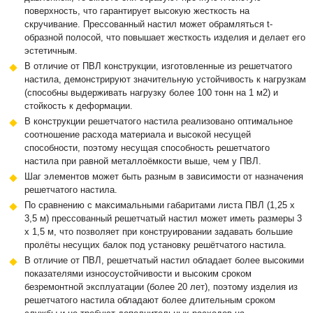
поверхность, что гарантирует высокую жесткость на
скручивание. Прессованный настил может обрамляться t-
образной полосой, что повышает жесткость изделия и делает его
эстетичным.
В отличие от ПВЛ конструкции, изготовленные из решетчатого
настила, демонстрируют значительную устойчивость к нагрузкам
(способны выдерживать нагрузку более 100 тонн на 1 м2) и
стойкость к деформации.
В конструкции решетчатого настила реализовано оптимальное
соотношение расхода материала и высокой несущей
способности, поэтому несущая способность решетчатого
настила при равной металлоёмкости выше, чем у ПВЛ.
Шаг элементов может быть разным в зависимости от назначения
решетчатого настила.
По сравнению с максимальными габаритами листа ПВЛ (1,25 х
3,5 м) прессованный решетчатый настил может иметь размеры 3
х 1,5 м, что позволяет при конструировании задавать большие
пролёты несущих балок под установку решётчатого настила.
В отличие от ПВЛ, решетчатый настил обладает более высокими
показателями износоустойчивости и высоким сроком
безремонтной эксплуатации (более 20 лет), поэтому изделия из
решетчатого настила обладают более длительным сроком