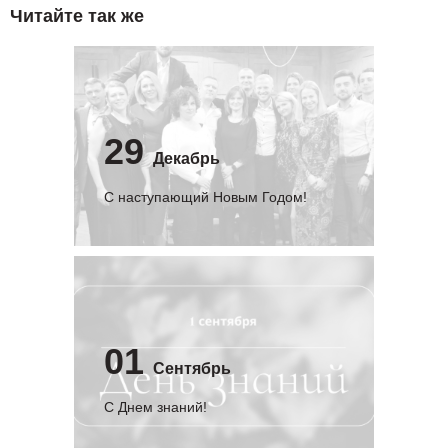
Читайте так же
29
Декабрь
С наступающий Новым Годом!
01
Сентябрь
C Днем знаний!