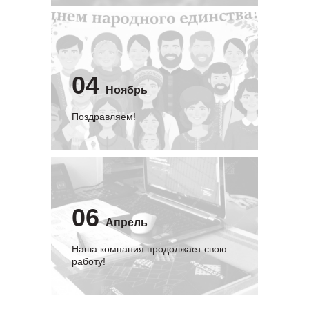
04
Ноябрь
Поздравляем!
06
Апрель
Наша компания продолжает свою
работу!