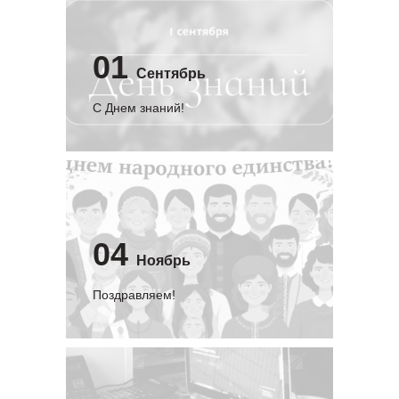
01
Сентябрь
C Днем знаний!
04
Ноябрь
Поздравляем!