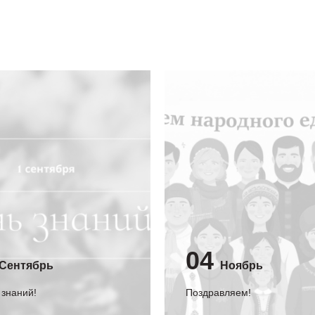
04
Сентябрь
Ноябрь
 знаний!
Поздравляем!