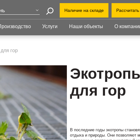
нь
Наличие на складе
Рассчитать
Поиск
ва
Производство
Услуги
Наши объекты
О компани
+7 (8
т-Петербург
еринбург
+7(80
Прессованный
Ступени
настил
для гор
kazan
бинск
Прессованный настил
Ступени
Офис:
Прессованный настил с
Прессованные
Экотропы
ул. Г
оград
противоскольжением
ступени
й Уренгой
Завод
Настил для стеллажей
Сварные ступени
для гор
ут
облас
Грязезащитные
Ступени с
Индус
ень
решетки
противоскольжением
1-й В
ий Новгород
В последние годы экотропы становя
отдыха и природы. Они позволяют 