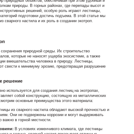
р природных объектов, обеспечивая при этом удобный и
олкам природы. В горных районах, где перепады высот и
нструктивных решений, особую роль играют лестницы,
категорий подготовки достичь подъема. В этой статье мы
з сварного настила и их роль в создании экотроп.
оп
 сохранения природной среды. Их строительство
алов, которые не наносят ущерба экосистеме, а также
ии вмешательства человека в природу. Лестницы,
ают свести к минимуму эрозию, предотвращая разрушение
ое решение
вно используется для создания лестниц на экотропах,
тавляет собой конструкцию, состоящую из металлических
смотрим основные преимущества этого материала:
ницы из сварного настила обладают высокой прочностью и
иям. Они не подвержены коррозии и могут выдерживать
о важно в горной местности.
ловиям:
В условиях изменчивого климата, где лестницы
нега и солнца, сварной настил показывает отличные