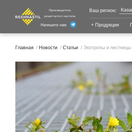
Каза
Ваш регион:
Производитель
решетчатого настила
Моск
Продукция
Напишите нам:
Санк
Екат
Сварной настил
Главная
Новости
Статьи
Экотропы и лестницы 
Челя
Сварной настил
Уфа
Настил с
Волг
противоскольжением
Новы
Настил для стеллажей
Сург
Настил для морских
Тюм
платформ
Нижн