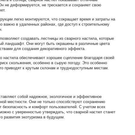
Он не деформируется, не трескается и сохраняет свою
ет.
рукции легко монтируются, что сокращает время и затраты на
но важно в удаленных районах, где доступ к строительному
н.
озволяют создавать лестницы из сварного настила, которые
ый ландшафт. Они могут быть окрашены в различные цвета
ствами для создания декоративного эффекта.
о настила обеспечивают хорошее сцепление благодаря своей
риск скольжения, особенно в сырую погоду. Это особенно
сто приводят к крутым склонам и труднодоступным местам.
ставляют собой надежное, экологичное и эффективное
рной местности. Они не только способствуют сохранению
т безопасность и комфорт пользователей. С учетом всех
ожно с уверенностью утверждать, что сварной настил станет
го развития экотуризма в будущем.