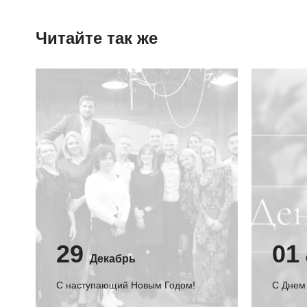
Читайте так же
29
01
Декабрь
С наступающий Новым Годом!
C Днем