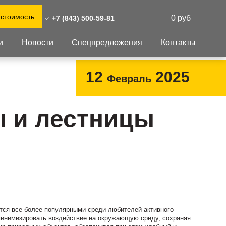
 стоимость
0 руб
+7 (843) 500-59-81
и
Новости
Спецпредложения
Контакты
43) 500-59-81
0)555-31-02
Перфорированный
Другое
12
2025
Февраль
лист
@reshnastil.ru
Перфорированный
Крепеж
 420021 Казань,
лист
GFK настил
 и лестницы
абдуллы Тукая, 58
Изделия из
Просечно-
 и склад: Калужская
перфорированных
профилированный
листов
ть, район Боровский,
настил
триальный парк "Ворсино",
Металлоконструкция
осточный проезд
Готовая продукция
тся все более популярными среди любителей активного
минимизировать воздействие на окружающую среду, сохраняя