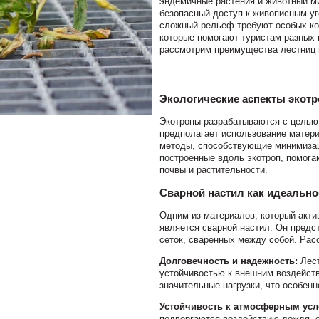
эндемичные растения и животный ми
безопасный доступ к живописным уг
сложный рельеф требуют особых ко
которые помогают туристам разных 
рассмотрим преимущества лестниц и
Экологические аспекты экотр
Экотропы разрабатываются с целью
предполагает использование матери
методы, способствующие минимизац
построенные вдоль экотроп, помог
почвы и растительности.
Сварной настил как идеальн
Одним из материалов, который акти
является сварной настил. Он предс
сеток, сваренных между собой. Рас
Долговечность и надежность:
Лест
устойчивостью к внешним воздейств
значительные нагрузки, что особенн
Устойчивость к атмосферным ус
подвергаются воздействию дождя, с