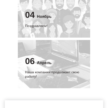
04
Ноябрь
Поздравляем!
06
Апрель
Наша компания продолжает свою
работу!