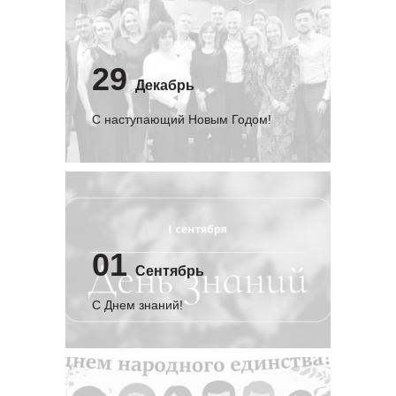
29
Декабрь
С наступающий Новым Годом!
01
Сентябрь
C Днем знаний!